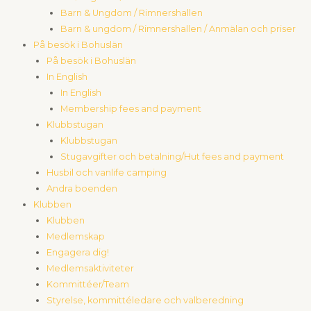
Barn & Ungdom / Rimnershallen
Barn & ungdom / Rimnershallen / Anmälan och priser
På besök i Bohuslän
På besök i Bohuslän
In English
In English
Membership fees and payment
Klubbstugan
Klubbstugan
Stugavgifter och betalning/Hut fees and payment
Husbil och vanlife camping
Andra boenden
Klubben
Klubben
Medlemskap
Engagera dig!
Medlemsaktiviteter
Kommittéer/Team
Styrelse, kommittéledare och valberedning