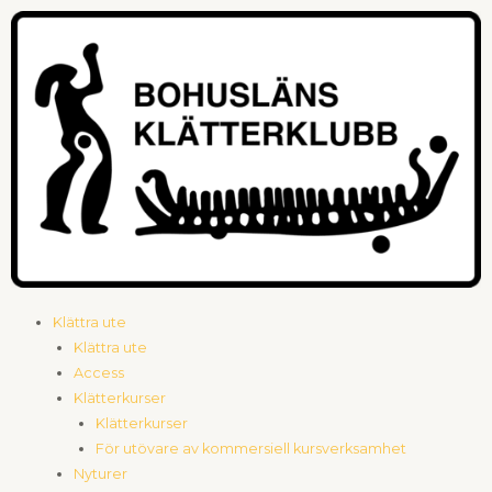
Hoppa
till
innehåll
Meny
Klättra ute
Klättra ute
Access
Klätterkurser
Klätterkurser
För utövare av kommersiell kursverksamhet
Nyturer