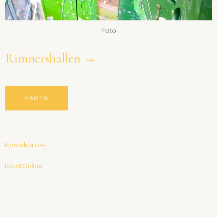
Foto
Rimnershallen →
KARTA
Kontakta oss
IdrottOnline
F
a