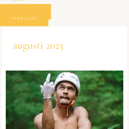
BLI MEDLEM
IN ENGLISH
augusti 2023
Heldagsevent
med
Said:
Klubbhäng
25/8