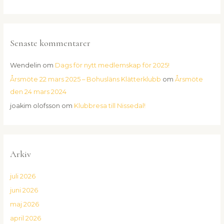
Senaste kommentarer
Wendelin
om
Dags för nytt medlemskap för 2025!
Årsmöte 22 mars 2025 – Bohusläns Klätterklubb
om
Årsmöte
den 24 mars 2024
joakim olofsson
om
Klubbresa till Nissedal!
Arkiv
juli 2026
juni 2026
maj 2026
april 2026