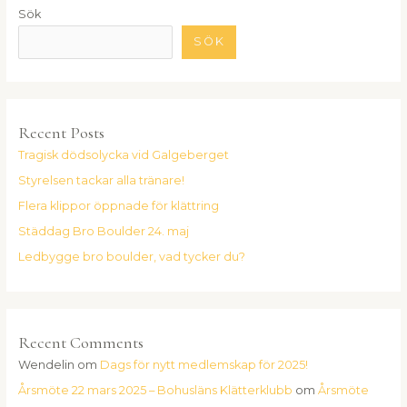
Sök
SÖK
Recent Posts
Tragisk dödsolycka vid Galgeberget
Styrelsen tackar alla tränare!
Flera klippor öppnade för klättring
Städdag Bro Boulder 24. maj
Ledbygge bro boulder, vad tycker du?
Recent Comments
Wendelin
om
Dags för nytt medlemskap för 2025!
Årsmöte 22 mars 2025 – Bohusläns Klätterklubb
om
Årsmöte