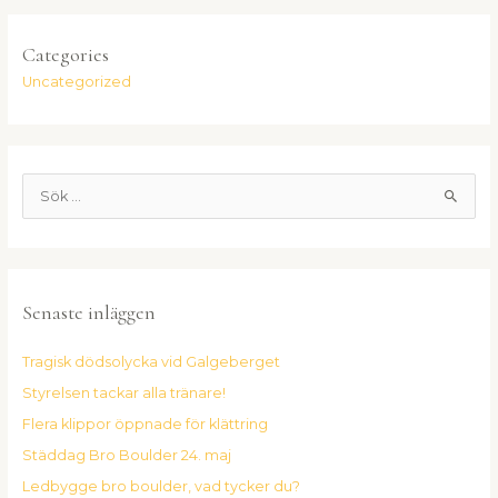
Categories
Uncategorized
S
ö
k
e
Senaste inläggen
f
t
Tragisk dödsolycka vid Galgeberget
e
Styrelsen tackar alla tränare!
r
:
Flera klippor öppnade för klättring
Städdag Bro Boulder 24. maj
Ledbygge bro boulder, vad tycker du?