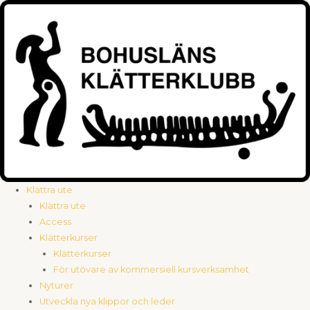
Hoppa
till
innehåll
Klättra ute
Klättra ute
Access
Klätterkurser
Klätterkurser
För utövare av kommersiell kursverksamhet
Nyturer
Utveckla nya klippor och leder