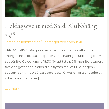
Heldagsevent med Said: Klubbhäng
25/8
Lämna en kommentar
/
Uncategorized
/
bohuskk
UPPDATERING: På grund av sjukdom är Saids klätterclinic
imorgon inställd. Istället bjuder vi in till vanligt klubbhäng där vi
ses på Bro Coworking kl 18:30 för att titta på filmen Bergtagen,
fika och gött häng. Saids clinic flyttas istället till lördagen 2
september kl 11:00 på Galgeberget. På kvällen är Bohusblotet,
vilket man inte heller […]
Läs mer »
Bohusblot