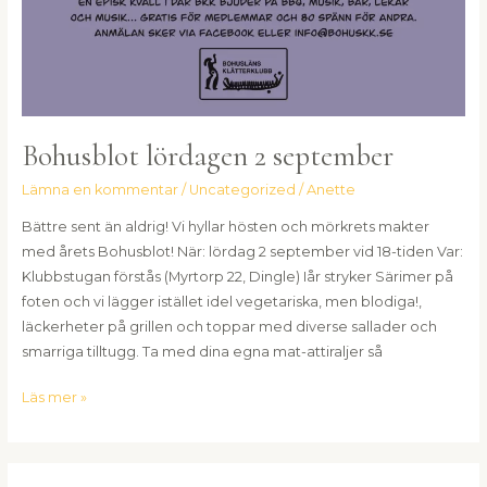
Bohusblot lördagen 2 september
Lämna en kommentar
/
Uncategorized
/
Anette
Bättre sent än aldrig! Vi hyllar hösten och mörkrets makter
med årets Bohusblot! När: lördag 2 september vid 18-tiden Var:
Klubbstugan förstås (Myrtorp 22, Dingle) Iår stryker Särimer på
foten och vi lägger istället idel vegetariska, men blodiga!,
läckerheter på grillen och toppar med diverse sallader och
smarriga tilltugg. Ta med dina egna mat-attiraljer så
Läs mer »