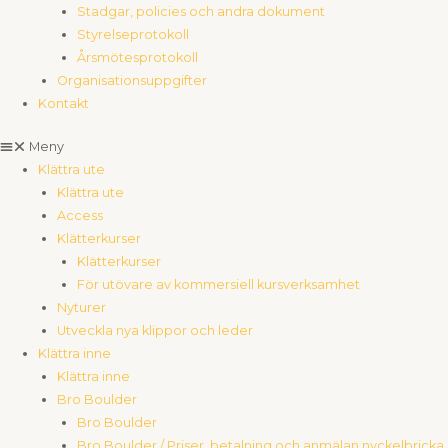
Stadgar, policies och andra dokument
Styrelseprotokoll
Årsmötesprotokoll
Organisationsuppgifter
Kontakt
Meny
Klättra ute
Klättra ute
Access
Klätterkurser
Klätterkurser
För utövare av kommersiell kursverksamhet
Nyturer
Utveckla nya klippor och leder
Klättra inne
Klättra inne
Bro Boulder
Bro Boulder
Bro Boulder / Priser, betalning och anmälan nyckelbricka