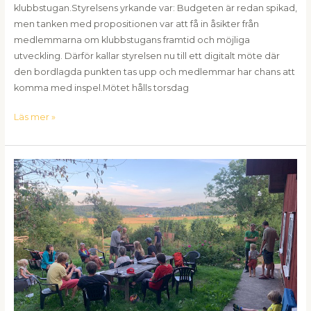
klubbstugan.Styrelsens yrkande var: Budgeten är redan spikad,
men tanken med propositionen var att få in åsikter från
medlemmarna om klubbstugans framtid och möjliga
utveckling. Därför kallar styrelsen nu till ett digitalt möte där
den bordlagda punkten tas upp och medlemmar har chans att
komma med inspel.Mötet hålls torsdag
Läs mer »
Händer
det
något
i
klubben
i
sommar?