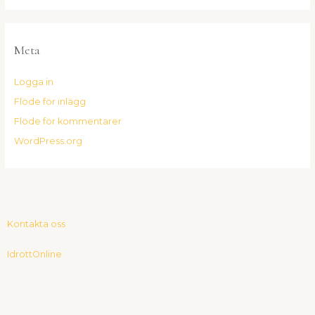
Meta
Logga in
Flöde för inlägg
Flöde för kommentarer
WordPress.org
Kontakta oss
IdrottOnline
F