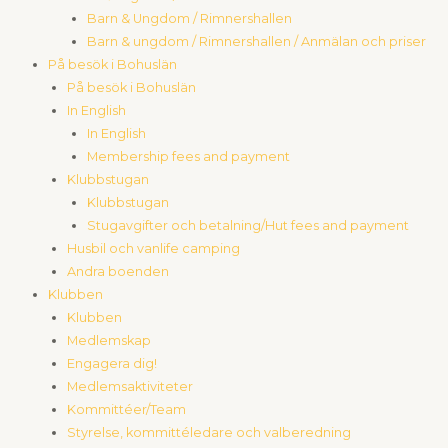
Barn & Ungdom / Rimnershallen
Barn & ungdom / Rimnershallen / Anmälan och priser
På besök i Bohuslän
På besök i Bohuslän
In English
In English
Membership fees and payment
Klubbstugan
Klubbstugan
Stugavgifter och betalning/Hut fees and payment
Husbil och vanlife camping
Andra boenden
Klubben
Klubben
Medlemskap
Engagera dig!
Medlemsaktiviteter
Kommittéer/Team
Styrelse, kommittéledare och valberedning