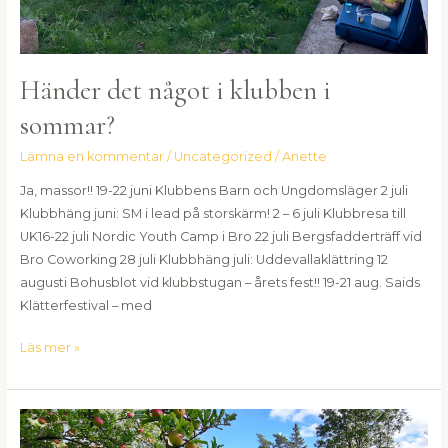
Händer det något i klubben i
sommar?
Lämna en kommentar
/
Uncategorized
/
Anette
Ja, massor!! 19-22 juni Klubbens Barn och Ungdomsläger 2 juli
Klubbhäng juni: SM i lead på storskärm! 2 – 6 juli Klubbresa till
UK16-22 juli Nordic Youth Camp i Bro 22 juli Bergsfadderträff vid
Bro Coworking 28 juli Klubbhäng juli: Uddevallaklättring 12
augusti Bohusblot vid klubbstugan – årets fest!! 19-21 aug. Saids
Klätterfestival – med
Läs mer »
Klubbstugan
stängd