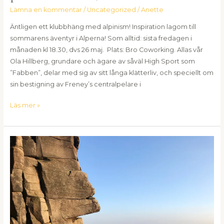
Lämna en kommentar
/
Uncategorized
/
Anette
Äntligen ett klubbhäng med alpinism! Inspiration lagom till
sommarens äventyr i Alperna! Som alltid: sista fredagen i
månaden kl 18.30, dvs 26 maj. Plats: Bro Coworking. Allas vår
Ola Hillberg, grundare och ägare av såväl High Sport som
”Fabben”, delar med sig av sitt långa klätterliv, och speciellt om
sin bestigning av Freney’s centralpelare i
Läs mer »
Klubbresa
till
Uk,
Peak
distrikt
och
norra
Wales