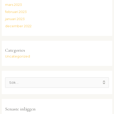
mars 2023
februari 2023
januari 2023
december 2022
Categories
Uncategorized
S
ö
k
e
Senaste inläggen
f