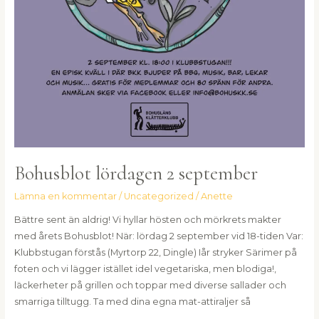
Bohusblot lördagen 2 september
Lämna en kommentar
/
Uncategorized
/
Anette
Bättre sent än aldrig! Vi hyllar hösten och mörkrets makter
med årets Bohusblot! När: lördag 2 september vid 18-tiden Var:
Klubbstugan förstås (Myrtorp 22, Dingle) Iår stryker Särimer på
foten och vi lägger istället idel vegetariska, men blodiga!,
läckerheter på grillen och toppar med diverse sallader och
smarriga tilltugg. Ta med dina egna mat-attiraljer så