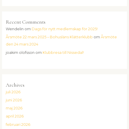
Recent Comments
Wendelin
om
Dags för nytt medlemskap för 2025!
Årsmöte 22 mars 2025 – Bohusläns Klätterklubb
om
Årsmöte
den 24 mars 2024
joakim olofsson
om
Klubbresa till Nissedal!
Archives
juli 2026
juni 2026
maj 2026
april 2026
februari 2026