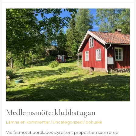
Medlemsmöte:
klubbstugan
Medlemsmöte: klubbstugan
Lämna en kommentar
/
Uncategorized
/
bohuskk
Vid årsmötet bordlades styrelsens proposition som rörde