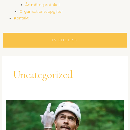
Årsmötesprotokoll
Organisationsuppgifter
Kontakt
IN ENGLISH
Paginering
för
inlägg
Uncategorized
Heldagsevent
med
Said:
Klubbhäng
25/8