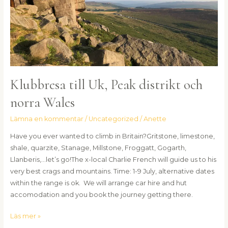
Klubbresa till Uk, Peak distrikt och
norra Wales
Lämna en kommentar
/
Uncategorized
/
Anette
Have you ever wanted to climb in Britain?Gritstone, limestone,
shale, quarzite, Stanage, Millstone, Froggatt, Gogarth,
Llanberis,…let’s go!The x-local Charlie French will guide us to his
very best crags and mountains. Time: 1-9 July, alternative dates
within the range is ok. We will arrange car hire and hut
accomodation and you book the journey getting there.
Läs mer »