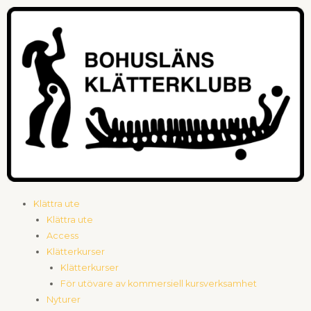
Hoppa
till
innehåll
Meny
Klättra ute
Klättra ute
Access
Klätterkurser
Klätterkurser
För utövare av kommersiell kursverksamhet
Nyturer