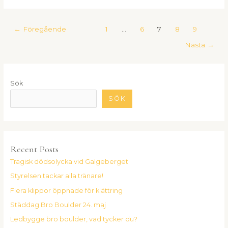
←
Föregående
1
…
6
7
8
9
Nästa
→
Sök
SÖK
Recent Posts
Tragisk dödsolycka vid Galgeberget
Styrelsen tackar alla tränare!
Flera klippor öppnade för klättring
Städdag Bro Boulder 24. maj
Ledbygge bro boulder, vad tycker du?