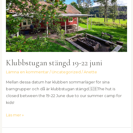
19-
22
juni
Klubbstugan stängd 19-22 juni
Lämna en kommentar
/
Uncategorized
/
Anette
Mellan dessa datum har klubben sommarläger för sina
barngrupper och då är klubbstugan stängd.🇬🇧The hut is
closed between the 19-22 June due to our summer camp for
kids!
Läs mer »