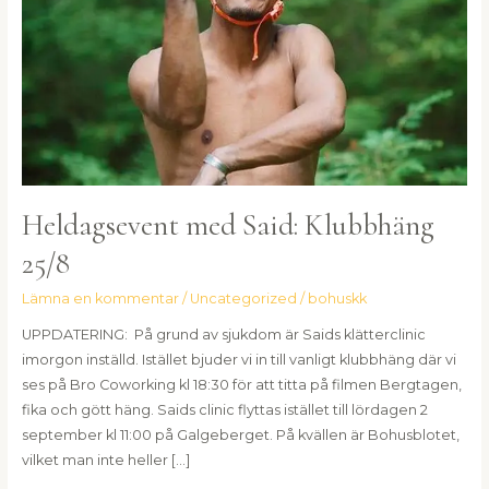
Heldagsevent med Said: Klubbhäng
25/8
Lämna en kommentar
/
Uncategorized
/
bohuskk
UPPDATERING: På grund av sjukdom är Saids klätterclinic
imorgon inställd. Istället bjuder vi in till vanligt klubbhäng där vi
ses på Bro Coworking kl 18:30 för att titta på filmen Bergtagen,
fika och gött häng. Saids clinic flyttas istället till lördagen 2
september kl 11:00 på Galgeberget. På kvällen är Bohusblotet,
vilket man inte heller […]