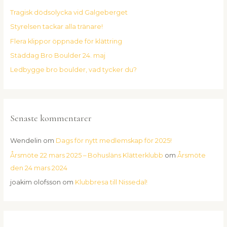
t
Tragisk dödsolycka vid Galgeberget
e
Styrelsen tackar alla tränare!
r
:
Flera klippor öppnade för klättring
Städdag Bro Boulder 24. maj
Ledbygge bro boulder, vad tycker du?
Senaste kommentarer
Wendelin
om
Dags för nytt medlemskap för 2025!
Årsmöte 22 mars 2025 – Bohusläns Klätterklubb
om
Årsmöte
den 24 mars 2024
joakim olofsson
om
Klubbresa till Nissedal!