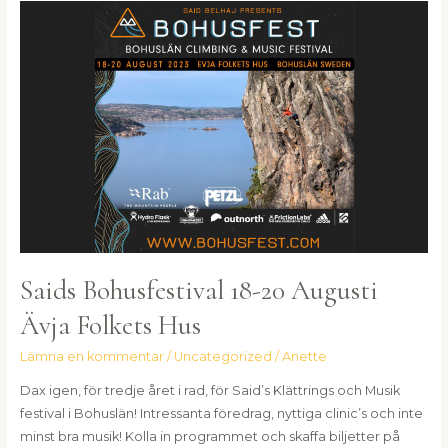
Saids
Bohusfestival
18-
20
Augusti
Ävja
Folkets
Hus
Saids Bohusfestival 18-20 Augusti
Ävja Folkets Hus
Lämna en kommentar
/
Uncategorized
/
Anette
Dax igen, för tredje året i rad, för Said’s Klättrings och Musik
festival i Bohuslän! Intressanta föredrag, nyttiga clinic’s och inte
minst bra musik! Kolla in programmet och skaffa biljetter på