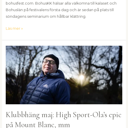
bohusfest.com. BohusKK hälsar alla välkomna till kalaset och
Bohuslän på festivalens första dag och är sedan på plats till
söndagens seminarium om hållbar klättring.
Läs mer »
Klubbhäng
maj:
High
Sport-
Ola’s
epic
på
Mount
Blanc,
mm
Klubbhäng maj: High Sport-Ola’s epic
på Mount Blanc, mm