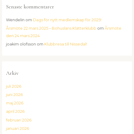
Senaste kommentarer
Wendelin
om
Dags för nytt medlemskap för 2025!
Årsmöte 22 mars 2025 – Bohusläns Klätterklubb
om
Årsmöte
den 24 mars 2024
joakim olofsson
om
Klubbresa till Nissedal!
Arkiv
juli 2026
juni 2026
maj 2026
april 2026
februari 2026
januari 2026