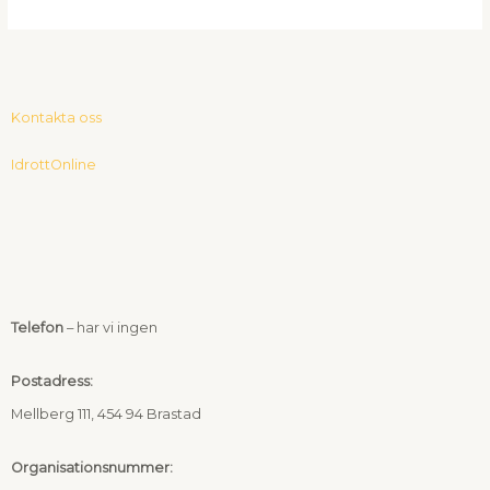
Kontakta oss
IdrottOnline
F
a
c
Telefon
– har vi ingen
e
Postadress
:
Mellberg 111, 454 94
Brastad
b
Organisationsnummer: