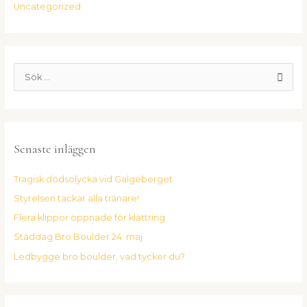
Uncategorized
S
ö
k
e
Senaste inläggen
f
t
Tragisk dödsolycka vid Galgeberget
e
Styrelsen tackar alla tränare!
r
:
Flera klippor öppnade för klättring
Städdag Bro Boulder 24. maj
Ledbygge bro boulder, vad tycker du?