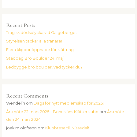
Recent Posts
Tragisk dödsolycka vid Galgeberget
Styrelsen tackar alla tränare!
Flera klippor öppnade för klättring
Städdag Bro Boulder 24. maj
Ledbygge bro boulder, vad tycker du?
Recent Comments
Wendelin
om
Dags för nytt medlemskap för 2025!
Årsmöte 22 mars 2025 – Bohusläns Klätterklubb
om
Årsmöte
den 24 mars 2024
joakim olofsson
om
Klubbresa till Nissedal!