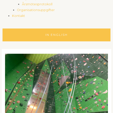
Årsmötesprotokoll
Organisationsuppgifter
Kontakt
IN ENGLISH
Inläggsnavigering