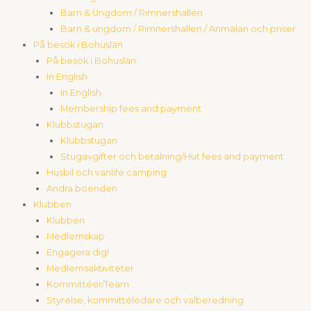
Barn & Ungdom / Rimnershallen
Barn & ungdom / Rimnershallen / Anmälan och priser
På besök i Bohuslän
På besök i Bohuslän
In English
In English
Membership fees and payment
Klubbstugan
Klubbstugan
Stugavgifter och betalning/Hut fees and payment
Husbil och vanlife camping
Andra boenden
Klubben
Klubben
Medlemskap
Engagera dig!
Medlemsaktiviteter
Kommittéer/Team
Styrelse, kommittéledare och valberedning