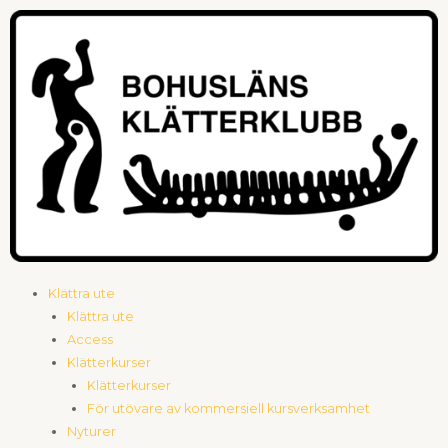
Hoppa
till
innehåll
Meny
Klättra ute
Klättra ute
Access
Klätterkurser
Klätterkurser
För utövare av kommersiell kursverksamhet
Nyturer