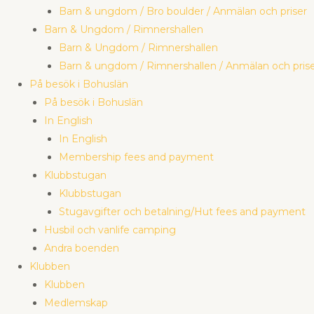
Barn & ungdom / Bro boulder / Anmälan och priser
Barn & Ungdom / Rimnershallen
Barn & Ungdom / Rimnershallen
Barn & ungdom / Rimnershallen / Anmälan och pris
På besök i Bohuslän
På besök i Bohuslän
In English
In English
Membership fees and payment
Klubbstugan
Klubbstugan
Stugavgifter och betalning/Hut fees and payment
Husbil och vanlife camping
Andra boenden
Klubben
Klubben
Medlemskap