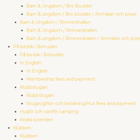
Barn & Ungdom / Bro Boulder
Barn & ungdom / Bro boulder / Anmälan och priser
Barn & Ungdom / Rimnershallen
Barn & Ungdom / Rimnershallen
Barn & ungdom / Rimnershallen / Anmälan och pris
På besök i Bohuslän
På besök i Bohuslän
In English
In English
Membership fees and payment
Klubbstugan
Klubbstugan
Stugavgifter och betalning/Hut fees and payment
Husbil och vanlife camping
Andra boenden
Klubben
Klubben