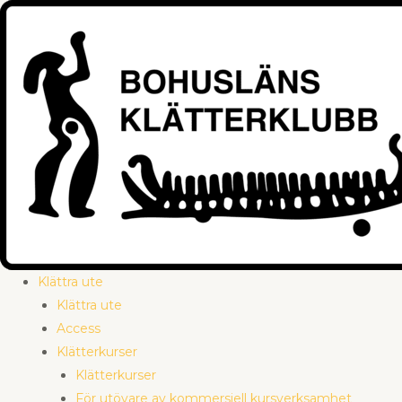
Hoppa
till
innehåll
Klättra ute
Klättra ute
Access
Klätterkurser
Klätterkurser
För utövare av kommersiell kursverksamhet