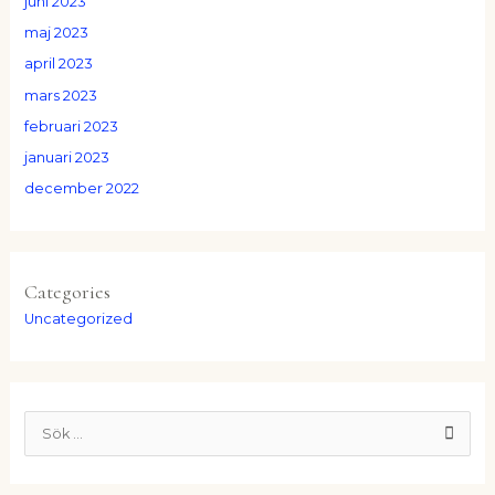
juni 2023
maj 2023
april 2023
mars 2023
februari 2023
januari 2023
december 2022
Categories
Uncategorized
S
ö
k