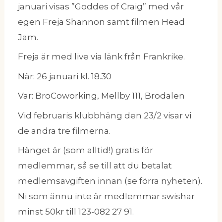
januari visas ”Goddes of Craig” med vår
egen Freja Shannon samt filmen Head
Jam.
Freja är med live via länk från Frankrike.
När: 26 januari kl. 18.30
Var: BroCoworking, Mellby 111, Brodalen
Vid februaris klubbhäng den 23/2 visar vi
de andra tre filmerna.
Hänget är (som alltid!) gratis för
medlemmar, så se till att du betalat
medlemsavgiften innan (se förra nyheten).
Ni som ännu inte är medlemmar swishar
minst 50kr till 123-082 27 91.