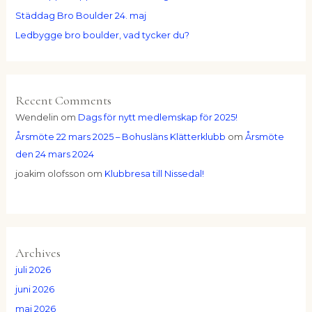
Städdag Bro Boulder 24. maj
Ledbygge bro boulder, vad tycker du?
Recent Comments
Wendelin
om
Dags för nytt medlemskap för 2025!
Årsmöte 22 mars 2025 – Bohusläns Klätterklubb
om
Årsmöte
den 24 mars 2024
joakim olofsson
om
Klubbresa till Nissedal!
Archives
juli 2026
juni 2026
maj 2026