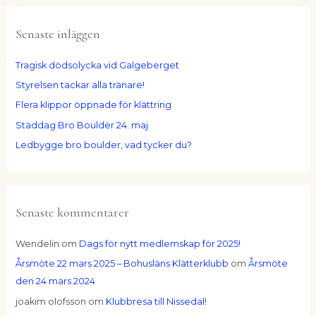
e
Senaste inläggen
f
t
Tragisk dödsolycka vid Galgeberget
e
Styrelsen tackar alla tränare!
r
:
Flera klippor öppnade för klättring
Städdag Bro Boulder 24. maj
Ledbygge bro boulder, vad tycker du?
Senaste kommentarer
Wendelin
om
Dags för nytt medlemskap för 2025!
Årsmöte 22 mars 2025 – Bohusläns Klätterklubb
om
Årsmöte
den 24 mars 2024
joakim olofsson
om
Klubbresa till Nissedal!