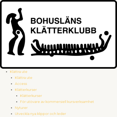
Hoppa
till
innehåll
Klättra ute
Klättra ute
Access
Klätterkurser
Klätterkurser
För utövare av kommersiell kursverksamhet
Nyturer
Utveckla nya klippor och leder