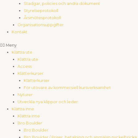
Stadgar, policies och andra dokument
Styrelseprotokoll
Årsmötesprotokoll
Organisationsuppgifter
Kontakt
Meny
Klättra ute
Klättra ute
Access
Klätterkurser
Klätterkurser
För utövare av kommersiell kursverksamhet
Nyturer
Utveckla nya klippor och leder
Klättra inne
Klättra inne
Bro Boulder
Bro Boulder
Bro Boulder / Priser, betalning och anmälan nyckelbricka