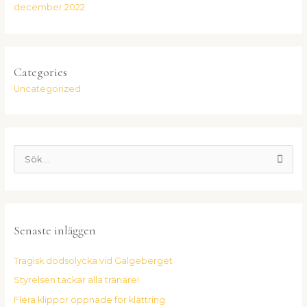
december 2022
Categories
Uncategorized
S
ö
k
e
Senaste inläggen
f
t
Tragisk dödsolycka vid Galgeberget
e
Styrelsen tackar alla tränare!
r
:
Flera klippor öppnade för klättring