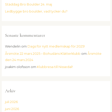
Städdag Bro Boulder 24. maj
Ledbygge bro boulder, vad tycker du?
Senaste kommentarer
Wendelin
om
Dags för nytt medlemskap för 2025!
Årsmöte 22 mars 2025 – Bohusläns Klätterklubb
om
Årsmöte
den 24 mars 2024
joakim olofsson
om
Klubbresa till Nissedal!
Arkiv
juli 2026
juni 2026